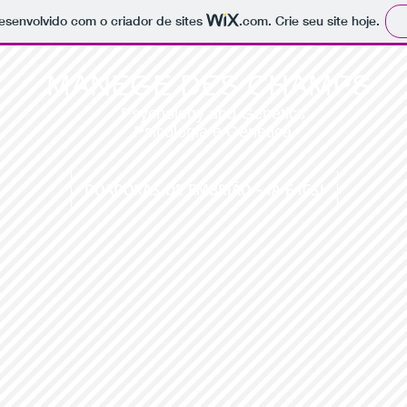
 desenvolvido com o criador de sites
.com
. Crie seu site hoje.
MANÉGE DES CHAMPS
Psychology and Genetics
Psicologia e Genética
DOADORAS DE EMBRIÃO - IA E ICSI