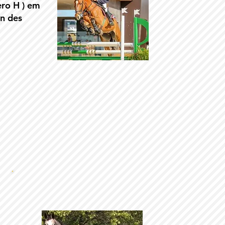
ero H ) em
n des