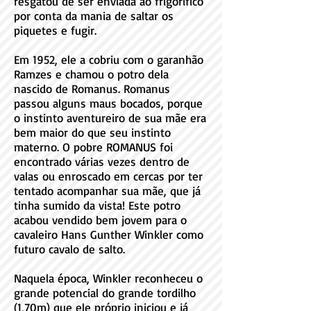
resgatou de ser enviada ao frigorífico
por conta da mania de saltar os
piquetes e fugir.
Em 1952, ele a cobriu com o garanhão
Ramzes e chamou o potro dela
nascido de Romanus. Romanus
passou alguns maus bocados, porque
o instinto aventureiro de sua mãe era
bem maior do que seu instinto
materno. O pobre ROMANUS foi
encontrado várias vezes dentro de
valas ou enroscado em cercas por ter
tentado acompanhar sua mãe, que já
tinha sumido da vista! Este potro
acabou vendido bem jovem para o
cavaleiro Hans Gunther Winkler como
futuro cavalo de salto.
Naquela época, Winkler reconheceu o
grande potencial do grande tordilho
(1,70m) que ele próprio iniciou e já