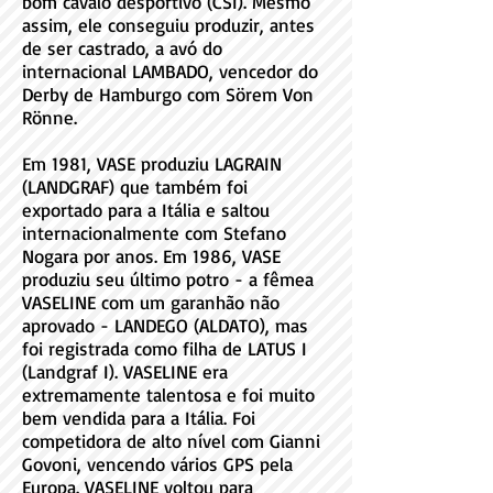
bom cavalo desportivo (CSI). Mesmo
assim, ele conseguiu produzir, antes
de ser castrado, a avó do
internacional LAMBADO, vencedor do
Derby de Hamburgo com Sörem Von
Rönne.
Em 1981, VASE produziu LAGRAIN
(LANDGRAF) que também foi
exportado para a Itália e saltou
internacionalmente com Stefano
Nogara por anos. Em 1986, VASE
produziu seu último potro - a fêmea
VASELINE com um garanhão não
aprovado - LANDEGO (ALDATO), mas
foi registrada como filha de LATUS I
(Landgraf I). VASELINE era
extremamente talentosa e foi muito
bem vendida para a Itália. Foi
competidora de alto nível com Gianni
Govoni, vencendo vários GPS pela
Europa. VASELINE voltou para