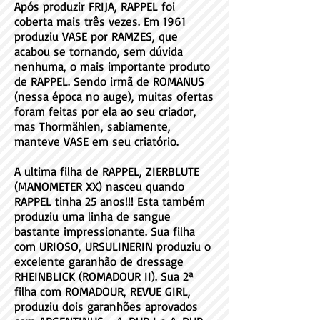
Após produzir FRIJA, RAPPEL foi
coberta mais três vezes. Em 1961
produziu VASE por RAMZES, que
acabou se tornando, sem dúvida
nenhuma, o mais importante produto
de RAPPEL. Sendo irmã de ROMANUS
(nessa época no auge), muitas ofertas
foram feitas por ela ao seu criador,
mas Thormählen, sabiamente,
manteve VASE em seu criatório.
A ultima filha de RAPPEL, ZIERBLUTE
(MANOMETER XX) nasceu quando
RAPPEL tinha 25 anos!!! Esta também
produziu uma linha de sangue
bastante impressionante. Sua filha
com URIOSO, URSULINERIN produziu o
excelente garanhão de dressage
RHEINBLICK (ROMADOUR II). Sua 2ª
filha com ROMADOUR, REVUE GIRL,
produziu dois garanhões aprovados