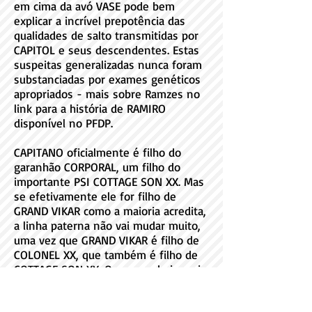
em cima da avó VASE pode bem
explicar a incrível prepotência das
qualidades de salto transmitidas por
CAPITOL e seus descendentes. Estas
suspeitas generalizadas nunca foram
substanciadas por exames genéticos
apropriados - mais sobre Ramzes no
link para a história de RAMIRO
disponível no PFDP.
CAPITANO oficialmente é filho do
garanhão CORPORAL, um filho do
importante PSI COTTAGE SON XX. Mas
se efetivamente ele for filho de
GRAND VIKAR como a maioria acredita,
a linha paterna não vai mudar muito,
uma vez que GRAND VIKAR é filho de
COLONEL XX, que também é filho de
COTTAGE SON XX. O que mudaria seria
a retirada da égua GIMARA e a
introdução da excelente VASE, o que