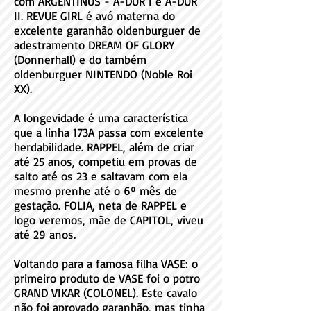
com ARGENTINUS - A-DUR I e A-DUR
II. REVUE GIRL é avó materna do
excelente garanhão oldenburguer de
adestramento DREAM OF GLORY
(Donnerhall) e do também
oldenburguer NINTENDO (Noble Roi
XX).
A longevidade é uma característica
que a linha 173A passa com excelente
herdabilidade. RAPPEL, além de criar
até 25 anos, competiu em provas de
salto até os 23 e saltavam com ela
mesmo prenhe até o 6º mês de
gestação. FOLIA, neta de RAPPEL e
logo veremos, mãe de CAPITOL, viveu
até 29 anos.
Voltando para a famosa filha VASE: o
primeiro produto de VASE foi o potro
GRAND VIKAR (COLONEL). Este cavalo
não foi aprovado garanhão, mas tinha