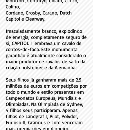
Montfort, Centuryo, Chiaro, Cinico,
Colino,
Cordano, Crosby, Carano, Dutch
Capitol e Clearway.
Imaculadamente branco, explodindo
de energia, completamente seguro de
si, CAPITOL I lembrava um cavalo de
contos-de-fada. Este monumental
garanhão é atualmente considerado o
maior produtor de cavalos de salto da
criação holsteiner e da Alemanha.
Seus filhos já ganharam mais de 2.5
milhões de euros em competições por
todo o mundo e estão presentes em
Campeonatos Europeus, Mundiais e
Olimpíadas. Na Olimpíada de Sydney,
4 filhos seus participaram. Apenas
filhos de Landgraf I, Pilot, Polydor,
Furioso II, Grannus e Lord venceram
mais premiações em dinheiro.