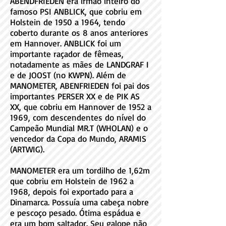
ABENDFRIEDEN era irmão inteiro do
famoso PSI ANBLICK, que cobriu em
Holstein de 1950 a 1964, tendo
coberto durante os 8 anos anteriores
em Hannover. ANBLICK foi um
importante raçador de fêmeas,
notadamente as mães de LANDGRAF I
e de JOOST (no KWPN). Além de
MANOMETER, ABENFRIEDEN foi pai dos
importantes PERSER XX e de PIK AS
XX, que cobriu em Hannover de 1952 a
1969, com descendentes do nível do
Campeão Mundial MR.T (WHOLAN) e o
vencedor da Copa do Mundo, ARAMIS
(ARTWIG).
MANOMETER era um tordilho de 1,62m
que cobriu em Holstein de 1962 a
1968, depois foi exportado para a
Dinamarca. Possuía uma cabeça nobre
e pescoço pesado. Ótima espádua e
era um bom saltador. Seu galope não