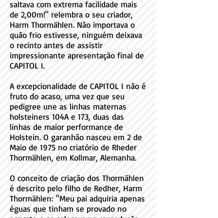
saltava com extrema facilidade mais
de 2,00m!" relembra o seu criador,
Harm Thormählen. Não importava o
quão frio estivesse, ninguém deixava
o recinto antes de assistir
impressionante apresentação final de
CAPITOL I.
A excepcionalidade de CAPITOL I não é
fruto do acaso, uma vez que seu
pedigree une as linhas maternas
holsteiners 104A e 173, duas das
linhas de maior performance de
Holstein. O garanhão nasceu em 2 de
Maio de 1975 no criatório de Rheder
Thormählen, em Kollmar, Alemanha.
O conceito de criação dos Thormählen
é descrito pelo filho de Redher, Harm
Thormählen: "Meu pai adquiria apenas
éguas que tinham se provado no