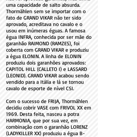
uma capacidade de salto absurda.
Thormählen sem se importar com o
fato de GRAND VIKAR não ter sido
aprovado, acreditava no cavalo e o
usou em inúmeras éguas. A famosa
égua INFRA, conhecida por ser mãe do
garanhão RAIMOND (RAMZES), foi
coberta com GRAND VIKAR e produziu
a égua ELONIN. A linha de ELONIN
produziu dois garanhões aprovados:
CAPITOL HILL (CALLETO I) e LASSARD
(LEONID). GRAND VIKAR acabou sendo
vendido para a Itália e lá se tornou
cavalo de esporte de nível CSI.
Com o sucesso de FRIJA, Thormählen
decidiu cobrir VASE com FRIVOL XX em
1969. Desta feita, nasceu a potra
HARMONIA, que por sua vez, em
combinação com o garanhão LORENZ
(LADYKILLER XX) produziu a égua B-